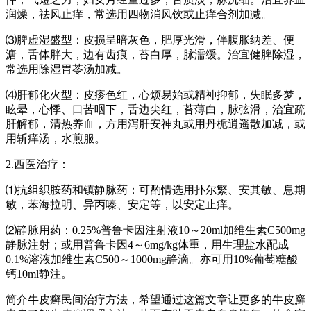
润燥，祛风止痒，常选用四物消风饮或止痒合剂加减。
⑶脾虚湿盛型：皮损呈暗灰色，肥厚光滑，伴腹胀纳差、便
溏，舌体胖大，边有齿痕，苔白厚，脉濡缓。治宜健脾除湿，
常选用除湿胃苓汤加减。
⑷肝郁化火型：皮疹色红，心烦易始或精神抑郁，失眠多梦，
眩晕，心悸、口苦咽下，舌边尖红，苔薄白，脉弦滑，治宜疏
肝解郁，清热养血，方用泻肝安神丸或用丹栀逍遥散加减，或
用斩痒汤，水煎服。
2.西医治疗：
⑴抗组织胺药和镇静脉药：可酌情选用扑尔繁、安其敏、息期
敏，苯海拉明、异丙嗪、安定等，以安定止痒。
⑵静脉用药：0.25%普鲁卡因注射液10～20ml加维生素C500mg
静脉注射；或用普鲁卡因4～6mg/kg体重，用生理盐水配成
0.1%溶液加维生素C500～1000mg静滴。亦可用10%葡萄糖酸
钙10ml静注。
简介牛皮癣民间治疗方法，希望通过这篇文章让更多的牛皮廯