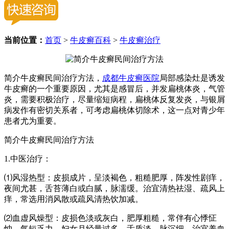
当前位置：
首页
>
牛皮癣百科
>
牛皮癣治疗
简介牛皮癣民间治疗方法，
成都牛皮癣医院
局部感染灶是诱发
牛皮癣的一个重要原因，尤其是感冒后，并发扁桃体炎，气管
炎，需要积极治疗，尽量缩短病程，扁桃体反复发炎，与银屑
病发作有密切关系者，可考虑扁桃体切除术，这一点对青少年
患者尤为重要。
简介牛皮癣民间治疗方法
1.中医治疗：
⑴风湿热型：皮损成片，呈淡褐色，粗糙肥厚，阵发性剧痒，
夜间尤甚，舌苔薄白或白腻，脉濡缓。治宜清热祛湿、疏风上
痒，常选用消风散或疏风清热饮加减。
⑵血虚风燥型：皮损色淡或灰白，肥厚粗糙，常伴有心悸怔
忡，气短乏力，妇女月经量过多，舌质淡，脉沉细。治宜养血