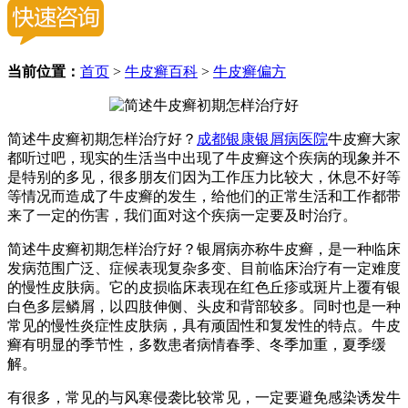
当前位置：
首页
>
牛皮癣百科
>
牛皮癣偏方
简述牛皮癣初期怎样治疗好？
成都银康银屑病医院
牛皮癣大家
都听过吧，现实的生活当中出现了牛皮癣这个疾病的现象并不
是特别的多见，很多朋友们因为工作压力比较大，休息不好等
等情况而造成了牛皮癣的发生，给他们的正常生活和工作都带
来了一定的伤害，我们面对这个疾病一定要及时治疗。
简述牛皮癣初期怎样治疗好？银屑病亦称牛皮癣，是一种临床
发病范围广泛、症候表现复杂多变、目前临床治疗有一定难度
的慢性皮肤病。它的皮损临床表现在红色丘疹或斑片上覆有银
白色多层鳞屑，以四肢伸侧、头皮和背部较多。同时也是一种
常见的慢性炎症性皮肤病，具有顽固性和复发性的特点。牛皮
癣有明显的季节性，多数患者病情春季、冬季加重，夏季缓
解。
有很多，常见的与风寒侵袭比较常见，一定要避免感染诱发牛